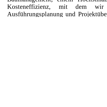
Kosteneffizienz, mit dem wi
Ausführungsplanung und Projektübe
Schlüsselübergabe durchführen.
Abläufen jeglicher Art und das Einh
dabei ebenso selbstverständlic
Qualitätssicherung. Ihr Projekt 
Mögliche – in jeder Hinsicht.